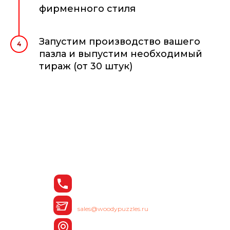
фирменного стиля
Запустим производство вашего
4
пазла и выпустим необходимый
тираж (от 30 штук)
Остались вопросы?
Позвоните нам или
оставьте заявку на сайте
Телефон:
8 (342) 200-89-19
E-mail:
sales@woodypuzzles.ru
Адрес: