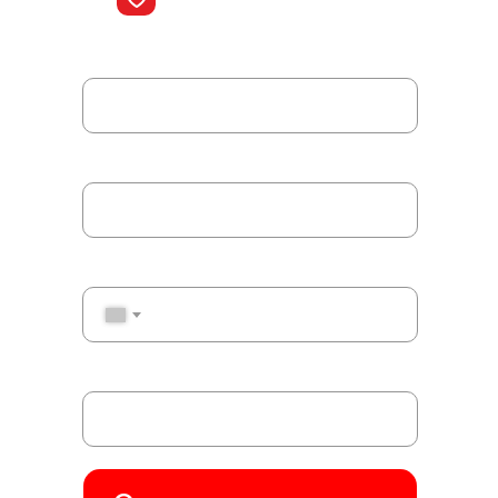
Пермь, ул. Рязанская, 103
Ваше имя
Ваш рабочий email
Ваш номер телефона
+7
Название компании