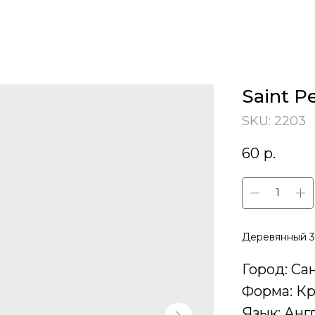
Saint P
SKU:
2203
60
р.
Деревянный 3
Город: Са
Форма: Кр
Язык: Анг