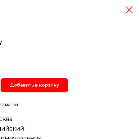
w
Добавить в корзину
D магнит
сква
лийский
рямоугольник