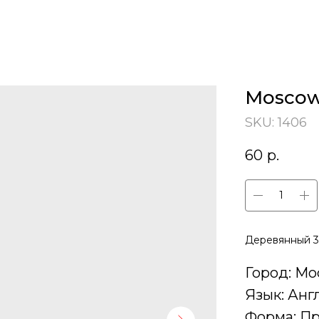
Mosco
SKU:
1406
60
р.
Деревянный 3
Город: Мо
Язык: Анг
Форма: П