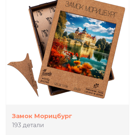
Замок Морицбург
193 детали