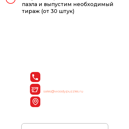
пазла и выпустим необходимый
тираж (от 30 штук)
Остались вопросы?
Позвоните нам или
оставьте заявку на сайте
Телефон:
8 (342) 200-89-19
E-mail:
sales@woodypuzzles.ru
Адрес:
Пермь, ул. Рязанская, 103
Ваше имя