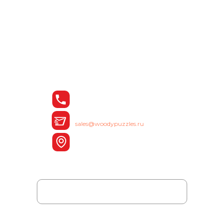
Остались вопросы?
Позвоните нам или
оставьте заявку на сайте
Телефон:
8 (342) 200-89-19
E-mail:
sales@woodypuzzles.ru
Адрес:
Пермь, ул. Рязанская, 103
Ваше имя
Ваш рабочий email